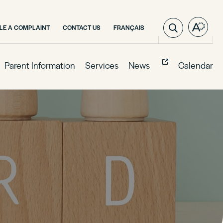
VISIT
ILE A COMPLAINT
CONTACT US
FRANÇAIS
Open
PAGE
the
IN:
access
FRANÇAIS.
toolba
Parent Information
Services
News
Calendar