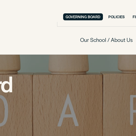
GOVERNING BOARD
POLICIES
F
Our School / About Us
rd